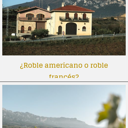
¿Roble americano o roble
francés?