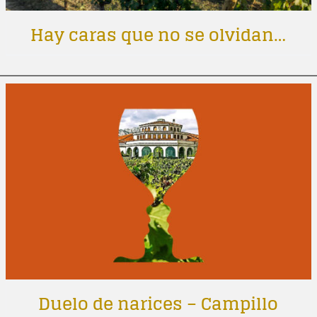
Hay caras que no se olvidan…
Duelo de narices – Campillo