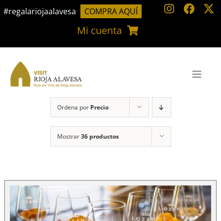
Saltar
#regalariojaalavesa
COMPRA AQUÍ
al
Mi cuenta
contenido
Ordena por
Precio
Mostrar
36 productos