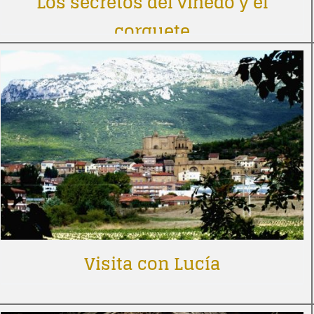
Los secretos del viñedo y el
corquete
Visita con Lucía