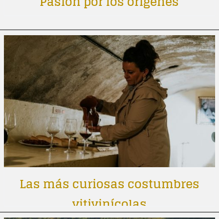
Pasión por los orígenes
Las más curiosas costumbres
vitivinícolas