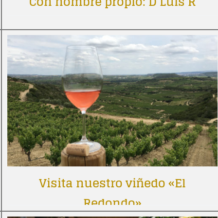
Con nombre propio: D Luis R
Visita nuestro viñedo «El
Redondo»