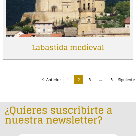
Labastida medieval
Anterior
1
2
3
…
5
Siguiente
¿Quieres suscribirte a
nuestra newsletter?