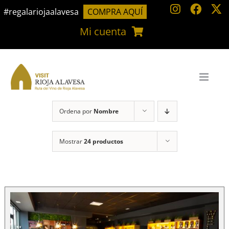
Saltar
#regalariojaalavesa
COMPRA AQUÍ
al
Mi cuenta
contenido
Ordena por
Nombre
Mostrar
24 productos