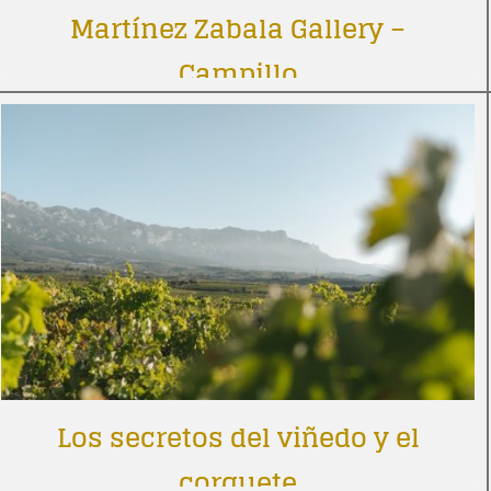
Martínez Zabala Gallery –
Campillo
Los secretos del viñedo y el
corquete