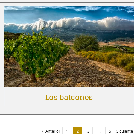
Los balcones
Anterior
1
2
3
…
5
Siguiente