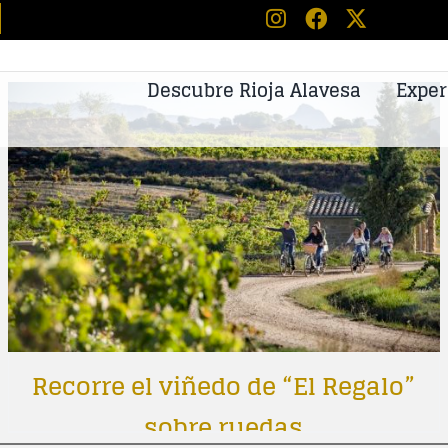
Descubre Rioja Alavesa
Exper
Recorre el viñedo de “El Regalo”
sobre ruedas