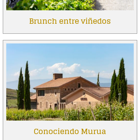
Brunch entre viñedos
Conociendo Murua