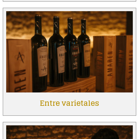
Entre varietales