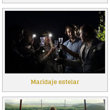
Maridaje estelar