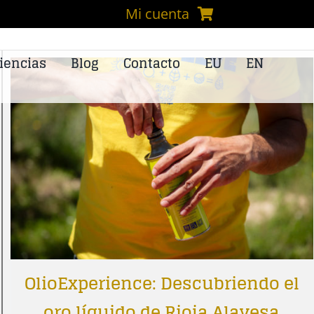
Mi cuenta
iencias
Blog
Contacto
EU
EN
OlioExperience: Descubriendo el
oro líquido de Rioja Alavesa