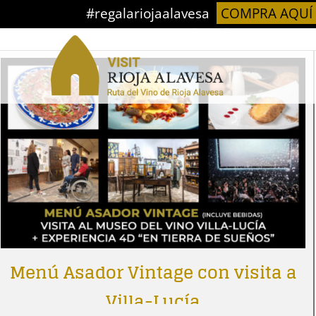
Saltar
#regalariojaalavesa
COMPRA AQUÍ
Ordena por
Orden predeterminado
Mostrar
12 produc
al
contenido
Menú Asador Vintage con visita a
Villa-Lucía