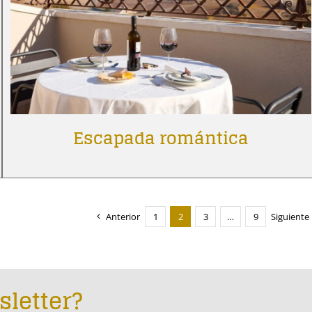
Escapada romántica
Anterior
1
2
3
…
9
Siguiente
sletter?