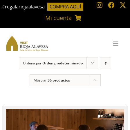
Saltar
#regalariojaalavesa
COMPRA AQUÍ
al
Mi cuenta
contenido
Ordena por
Orden predeterminado
Mostrar
36 productos