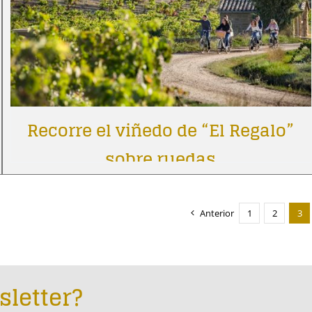
Recorre el viñedo de “El Regalo”
sobre ruedas
Anterior
1
2
3
sletter?