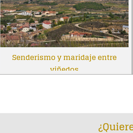
Senderismo y maridaje entre
viñedos
¿Quiere