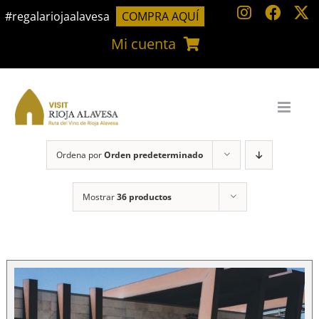
Saltar
#regalariojaalavesa
COMPRA AQUÍ
al
Mi cuenta
contenido
Ordena por
Orden predeterminado
Mostrar
36 productos