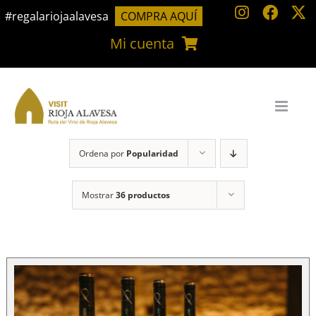
Saltar
#regalariojaalavesa
COMPRA AQUÍ
al
Mi cuenta
contenido
Ordena por
Popularidad
Mostrar
36 productos