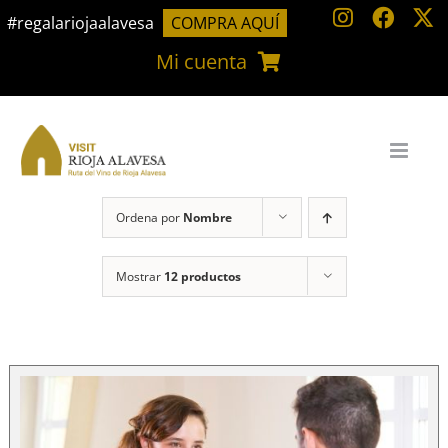
Saltar
#regalariojaalavesa
COMPRA AQUÍ
al
Mi cuenta
contenido
Ordena por
Nombre
Mostrar
12 productos