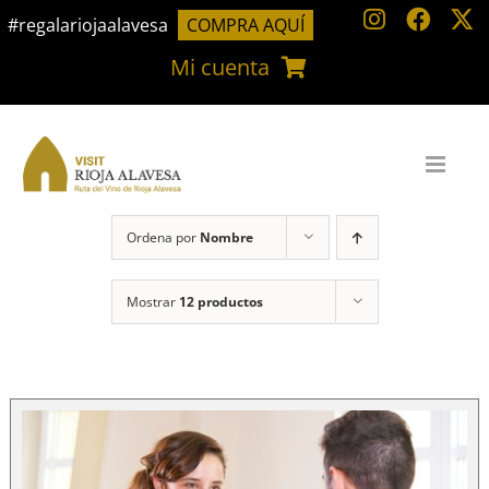
Saltar
#regalariojaalavesa
COMPRA AQUÍ
al
Mi cuenta
contenido
Ordena por
Nombre
Mostrar
12 productos