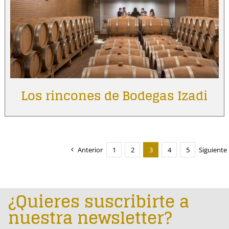
Los rincones de Bodegas Izadi
Anterior
1
2
3
4
5
Siguiente
¿Quieres suscribirte a
nuestra newsletter?