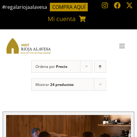
Saltar
#regalariojaalavesa
COMPRA AQUÍ
al
Mi cuenta
contenido
Ordena por
Precio
Mostrar
24 productos