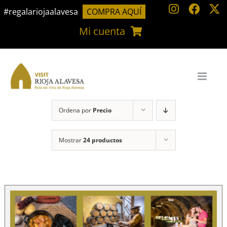
Saltar
#regalariojaalavesa
COMPRA AQUÍ
al
Mi cuenta
contenido
Ordena por
Precio
Mostrar
24 productos