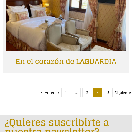
En el corazón de LAGUARDIA
Anterior
1
…
3
4
5
Siguiente
¿Quieres suscribirte a
nuestra newsletter?