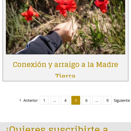
Conexión y arraigo a la Madre
Tierra
Anterior
1
…
4
5
6
…
9
Siguiente
¿Quieres suscribirte a