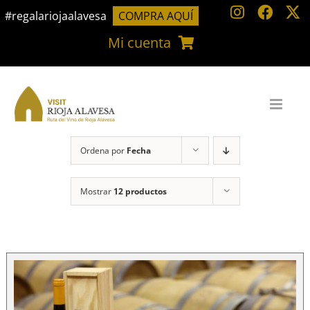
Saltar
#regalariojaalavesa
COMPRA AQUÍ
al
Mi cuenta
contenido
Ordena por
Fecha
Mostrar
12 productos