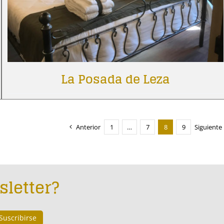
La Posada de Leza
Anterior
1
…
7
8
9
Siguiente
sletter?