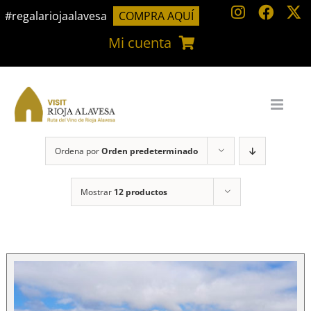
Saltar
#regalariojaalavesa
COMPRA AQUÍ
al
Mi cuenta
contenido
Ordena por
Orden predeterminado
Mostrar
12 productos