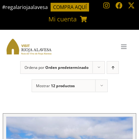
Saltar
#regalariojaalavesa
COMPRA AQUÍ
al
Mi cuenta
contenido
Ordena por
Orden predeterminado
Mostrar
12 productos