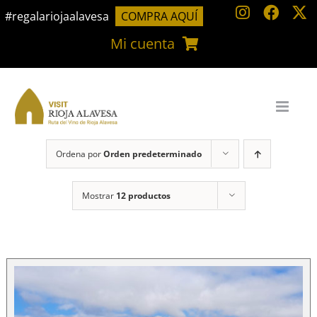
Saltar
#regalariojaalavesa
COMPRA AQUÍ
al
Mi cuenta
contenido
Ordena por
Orden predeterminado
Mostrar
12 productos