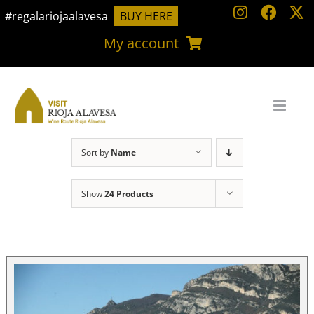
Skip
#regalariojaalavesa
BUY HERE
to
My account
content
Sort by
Name
Show
24 Products