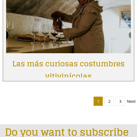
Las más curiosas costumbres
vitivinícolas
1
2
3
Next
Do you want to subscribe