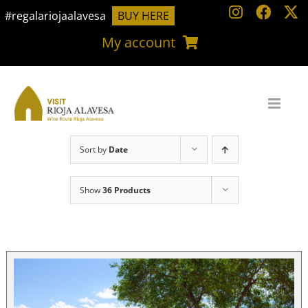
Skip
#regalariojaalavesa
BUY HERE
to
My account
content
Sort by
Date
Show
36 Products