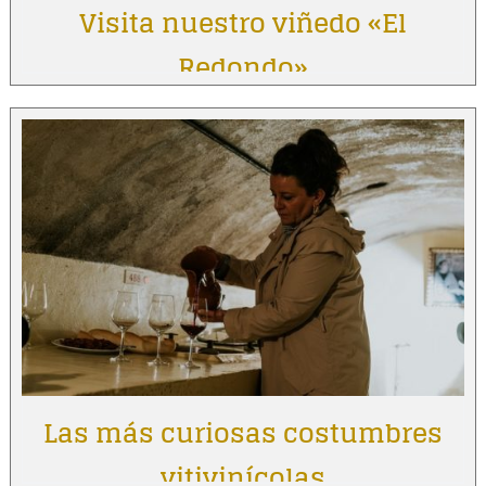
Visita nuestro viñedo «El
Redondo»
Las más curiosas costumbres
vitivinícolas