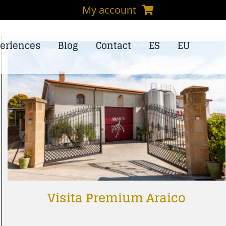
My account
eriences
Blog
Contact
ES
EU
Visita Premium Araico