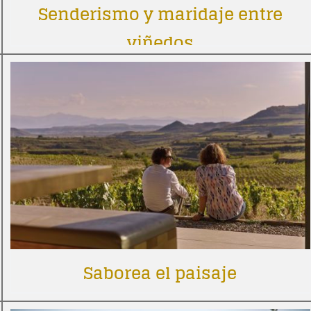
Senderismo y maridaje entre
viñedos
Saborea el paisaje