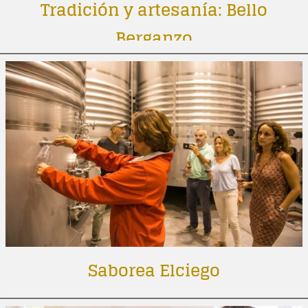
Tradición y artesanía: Bello
Berganzo
Saborea Elciego