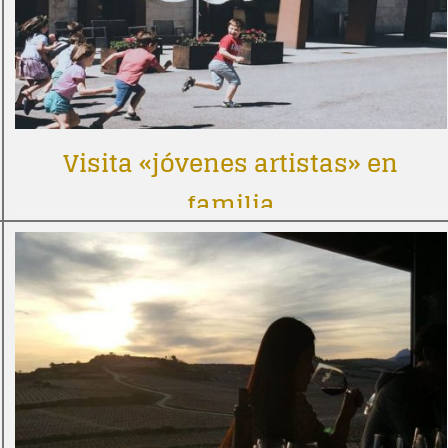
Visita «jóvenes artistas» en
familia