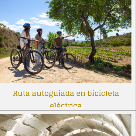
Ruta autoguiada en bicicleta
eléctrica