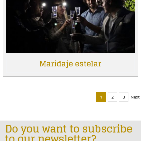
Maridaje estelar
1
2
3
Next
Do you want to subscribe
to our newsletter?