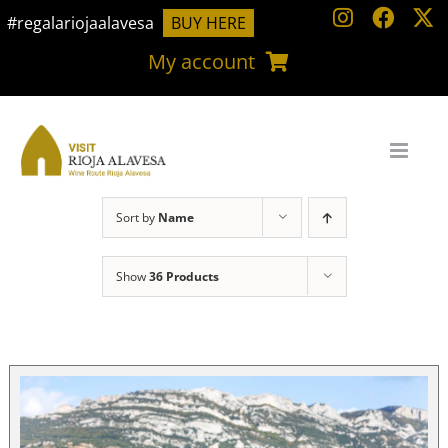
Skip
#regalariojaalavesa
BUY HERE
to
My account
content
Sort by
Name
Show
36 Products