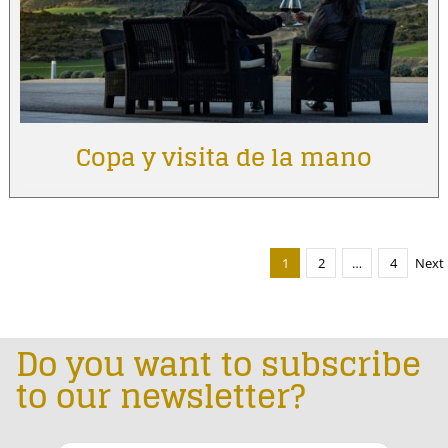
Copa y visita de la mano
1
2
…
4
Next
Do you want to subscribe
to our newsletter?