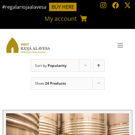
Skip
#regalariojaalavesa
BUY HERE
to
My account
content
Sort by
Popularity
Show
24 Products