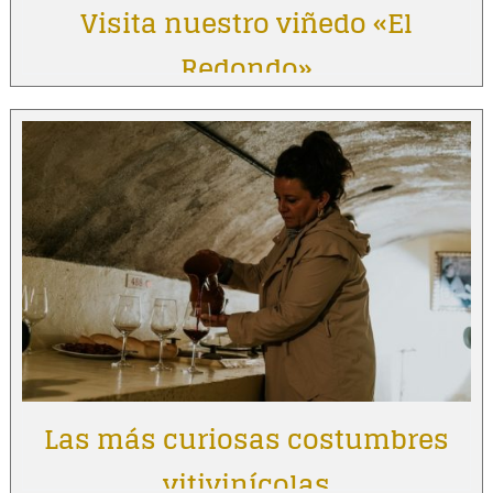
Visita nuestro viñedo «El
Redondo»
Las más curiosas costumbres
vitivinícolas