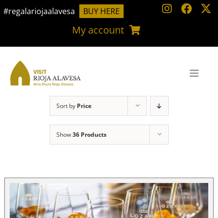
Skip
#regalariojaalavesa
BUY HERE
to
My account
content
Sort by
Price
Show
36 Products