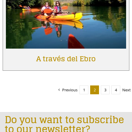
A través del Ebro
Previous
1
2
3
4
Next
Do you want to subscribe
to our newsletter?