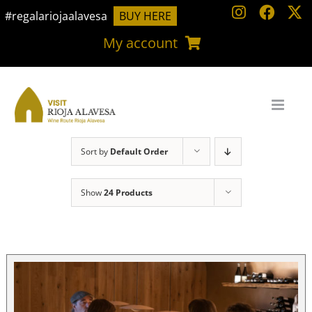
Skip
#regalariojaalavesa
BUY HERE
to
My account
content
Sort by
Default Order
Show
24 Products