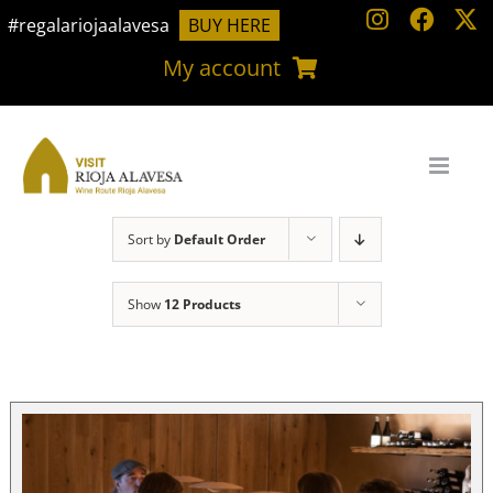
Skip
#regalariojaalavesa
BUY HERE
to
My account
content
Sort by
Default Order
Show
12 Products