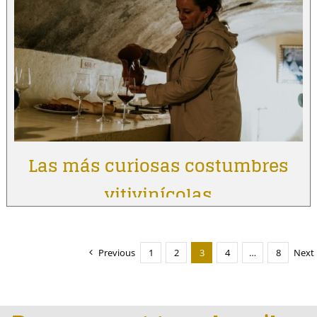
Las más curiosas costumbres
vitivinícolas
Previous
1
2
3
4
…
8
Next