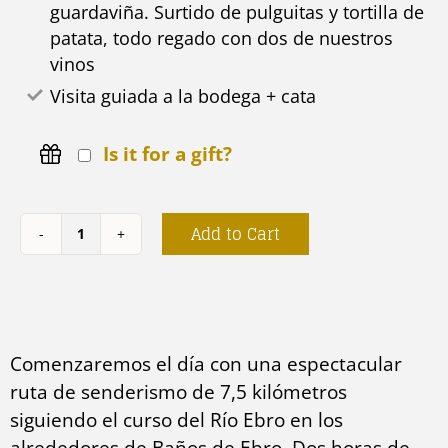
patata, todo regado con dos de nuestros
vinos
Visita guiada a la bodega + cata
Is it for a gift?
Add to Cart
Senderismo
y
maridaje
entre
Comenzaremos el día con una espectacular
viñedos
ruta de senderismo de 7,5 kilómetros
quantity
siguiendo el curso del Río Ebro en los
alrededores de Baños de Ebro. Dos horas de