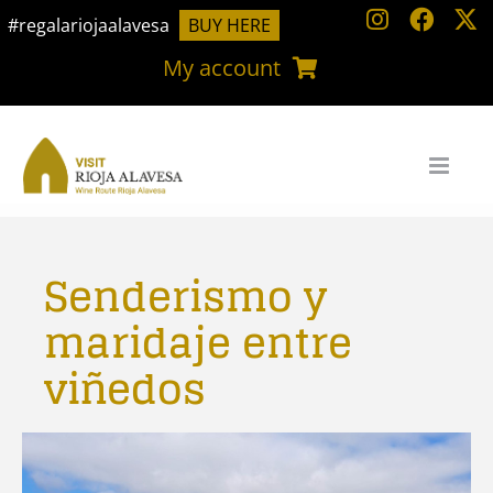
Skip
#regalariojaalavesa
BUY HERE
to
My account
content
Senderismo y
maridaje entre
viñedos