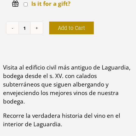
Is it for a gift?
Add to Cart
Visita
Primicia:
bodega
medieval
Visita al edificio civil más antiguo de Laguardia,
en
bodega desde el s. XV. con calados
Laguardia
subterráneos que siguen albergando y
quantity
envejeciendo los mejores vinos de nuestra
bodega.
Recorre la verdadera historia del vino en el
interior de Laguardia.