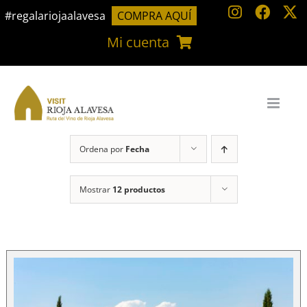
Saltar
#regalariojaalavesa
COMPRA AQUÍ
al
Mi cuenta
contenido
Ordena por
Fecha
Mostrar
12 productos