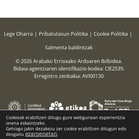
Lege Oharra
|
Pribatutasun Politika
|
Cookie Politika
|
Salmenta baldintzak
© 2026 Arabako Errioxako Ardoaren Ibilbidea.
Bidaia-agentziaren identifikazio-kodea: CIE2539.
Erregistro zenbakia: AVI00130
Cookieak erabiltzen ditugu gure webgunean esperientzia
onena eskaintzeko.
Gehiago jakin dezakezu zer cookie erabiltzen ditugun edo
ezarpenetan
desgaitu
.