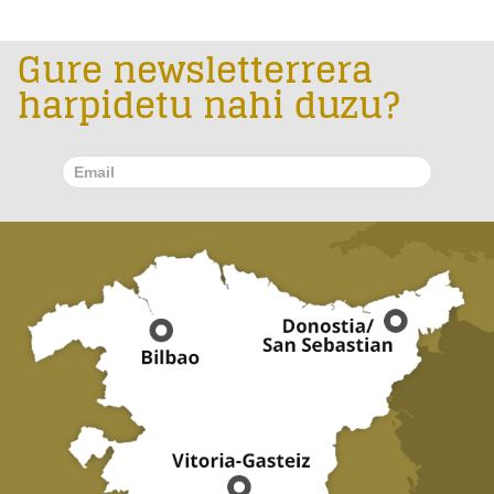
Gure newsletterrera
harpidetu nahi duzu?