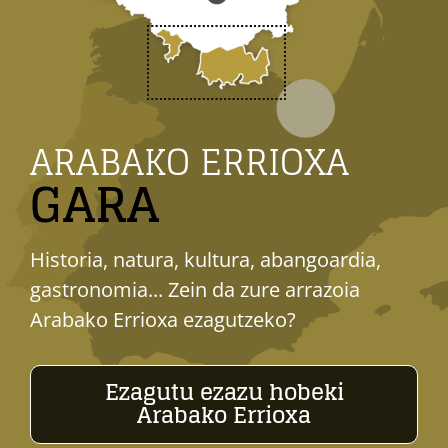
ARABAKO ERRIOXA
GARA
Historia, natura, kultura, abangoardia,
gastronomia... Zein da zure arrazoia
Arabako Errioxa ezagutzeko?
Ezagutu ezazu hobeki
Arabako Errioxa