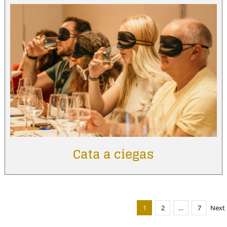
Cata a ciegas
1
2
…
7
Next