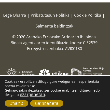
Lege Oharra
|
Pribatutasun Politika
|
Cookie Politika
|
Salmenta baldintzak
© 2026 Arabako Errioxako Ardoaren Ibilbidea.
Bidaia-agentziaren identifikazio-kodea: CIE2539.
Erregistro zenbakia: AVI00130
Cookieak erabiltzen ditugu gure webgunean esperientzia
onena eskaintzeko.
Gehiago jakin dezakezu zer cookie erabiltzen ditugun edo
ezarpenetan
desgaitu
.
Onartu
Gainbehera