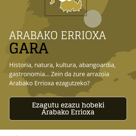
ARABAKO ERRIOXA
GARA
Historia, natura, kultura, abangoardia,
gastronomia... Zein da zure arrazoia
Arabako Errioxa ezagutzeko?
Ezagutu ezazu hobeki
Arabako Errioxa