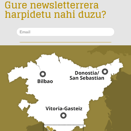
Gure newsletterrera
harpidetu nahi duzu?