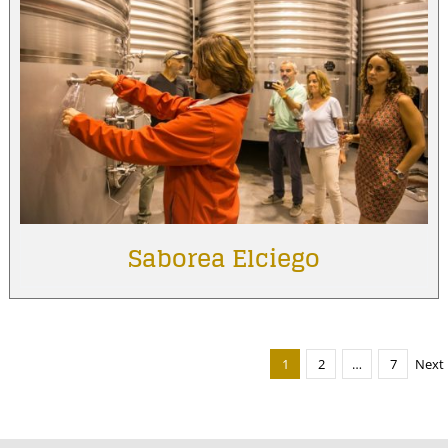
Saborea Elciego
1
2
…
7
Next