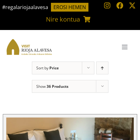
Skip
#regalariojaalavesa
EROSI HEMEN
to
Nire kontua
content
Sort by
Price
Show
36 Products