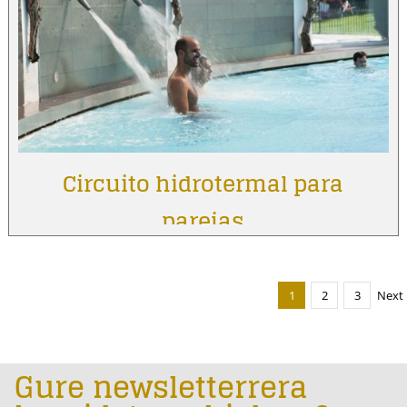
Circuito hidrotermal para
parejas
1
2
3
Next
Gure newsletterrera