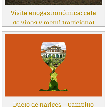
Visita enogastronómica: cata
de vinos y menú tradicional
Duelo de narices – Campillo