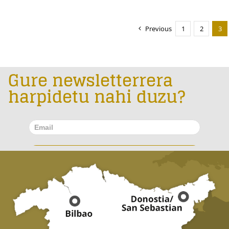
Previous
1
2
3
Gure newsletterrera
harpidetu nahi duzu?