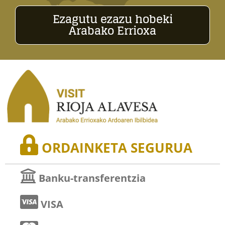
Ezagutu ezazu hobeki
Arabako Errioxa
ORDAINKETA SEGURUA
Banku-transferentzia
VISA