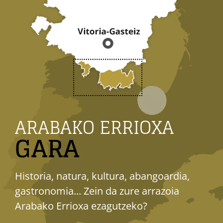
ARABAKO ERRIOXA
GARA
Historia, natura, kultura, abangoardia,
gastronomia... Zein da zure arrazoia
Arabako Errioxa ezagutzeko?