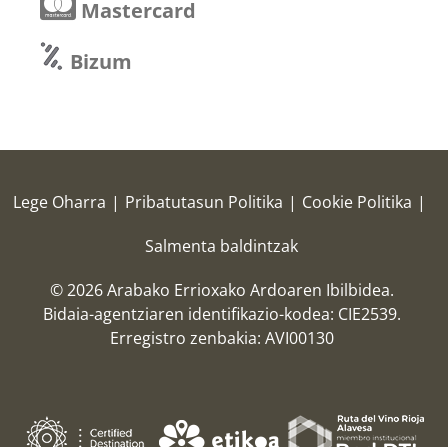
Mastercard
Bizum
Lege Oharra
|
Pribatutasun Politika
|
Cookie Politika
|
Salmenta baldintzak
© 2026 Arabako Errioxako Ardoaren Ibilbidea.
Bidaia-agentziaren identifikazio-kodea: CIE2539.
Erregistro zenbakia: AVI00130