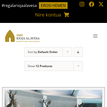
Skip
#regalariojaalavesa
EROSI HEMEN
to
Nire kontua
content
Sort by
Default Order
Show
12 Products