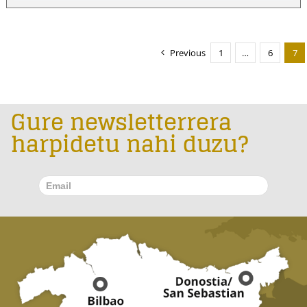
Previous
1
…
6
7
Gure newsletterrera
harpidetu nahi duzu?