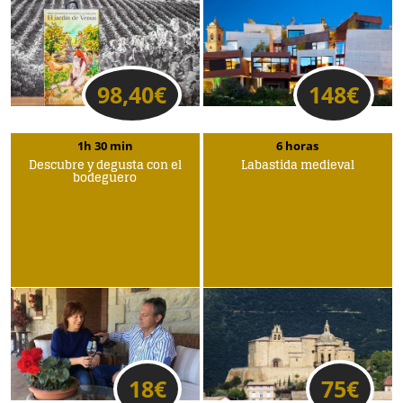
98,40
€
148
€
1h 30 min
6 horas
Descubre y degusta con el
Labastida medieval
bodeguero
18
€
75
€