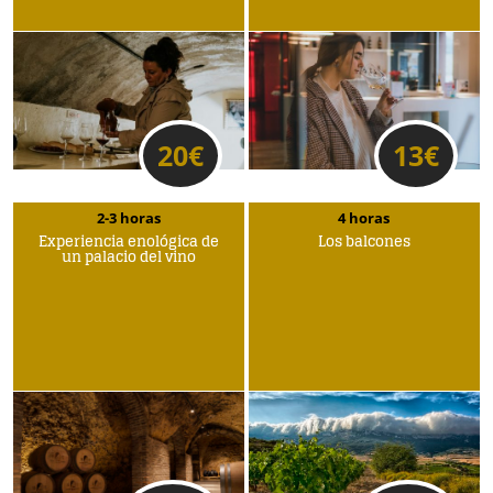
20
€
13
€
2-3 horas
4 horas
Experiencia enológica de
Los balcones
un palacio del vino