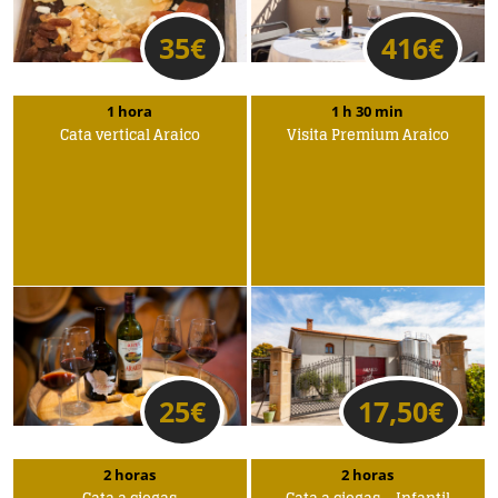
35
€
416
€
1 hora
1 h 30 min
Cata vertical Araico
Visita Premium Araico
25
€
17,50
€
2 horas
2 horas