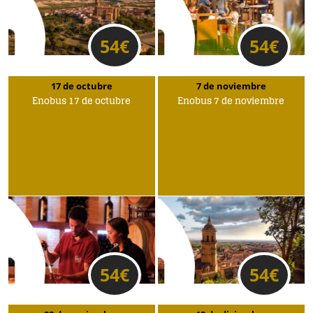
54
€
54
€
17 de octubre
7 de noviembre
Enobus 17 de octubre
Enobus 7 de noviembre
54
€
54
€