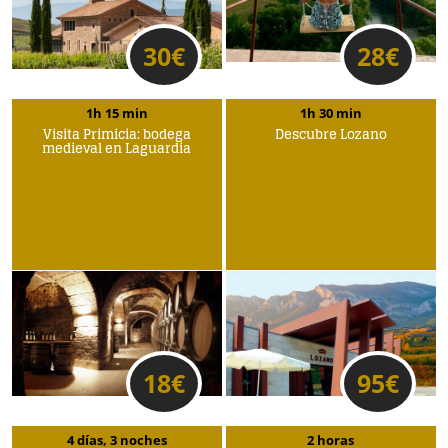
30
€
28
€
1h 15 min
1h 30 min
Visita Primicia: bodega
Descubre Lozano
medieval en Laguardia
18
€
95
€
4 días, 3 noches
2 horas