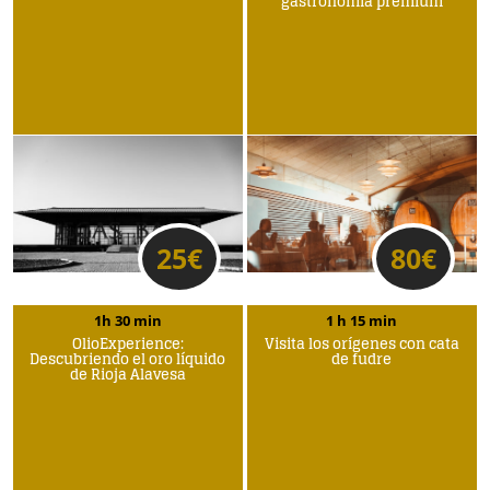
gastronomía premium
25
€
80
€
1h 30 min
1 h 15 min
OlioExperience:
Visita los orígenes con cata
Descubriendo el oro líquido
de fudre
de Rioja Alavesa