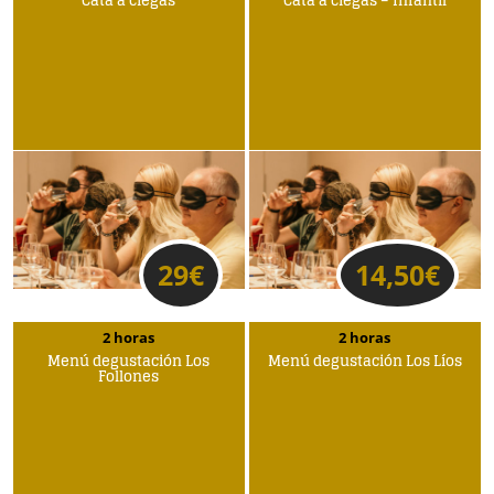
Cata a ciegas
Cata a ciegas – Infantil
29
€
14,50
€
2 horas
2 horas
Menú degustación Los
Menú degustación Los Líos
Follones