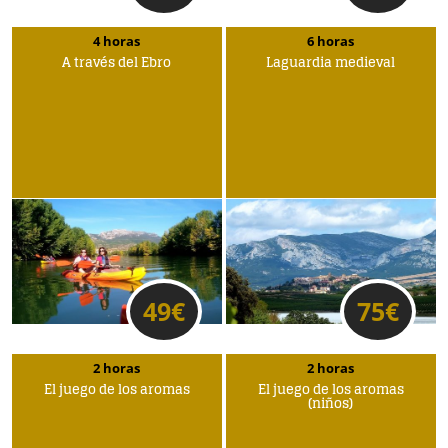
4 horas
6 horas
A través del Ebro
Laguardia medieval
49
€
75
€
2 horas
2 horas
El juego de los aromas
El juego de los aromas
(niños)