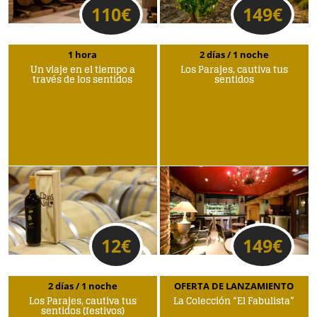
110
€
149
€
1 hora
2 días / 1 noche
Un viaje en el tiempo a
Los Parajes, cautiva tus
través de los sentidos
sentidos
12
€
149
€
2 días / 1 noche
OFERTA DE LANZAMIENTO
Los Parajes, cautiva tus
La Colección “El Fabulista”
sentidos (festivos)