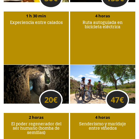
1 h 30 min
4 horas
Experiencia entre calados
Ruta autoguiada en
bicicleta eléctrica
20
€
47
€
2 horas
4 horas
El poder regenerador del
Senderismo y maridaje
ser humano (bomba de
entre viñedos
semillas)