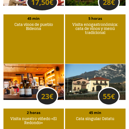
17,50
€
28
€
45 min
5 horas
Cata vinos de pueblo
Visita enogastronómica:
Bideona
cata de vinos y menú
tradicional
23
€
55
€
2 horas
45 min
Visita nuestro viñedo «El
Cata singular Ostatu
Redondo»