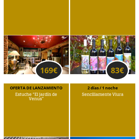
169
€
83
€
OFERTA DE LANZAMIENTO
2 días / 1 noche
Estuche “El jardín de
Sencillamente Viura
Venus”