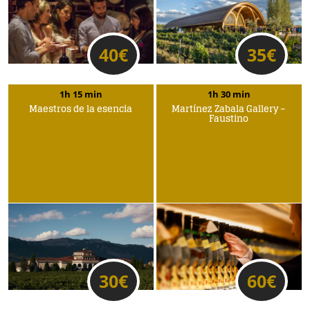
40
€
35
€
1h 15 min
1h 30 min
Maestros de la esencia
Martínez Zabala Gallery –
Faustino
30
€
60
€