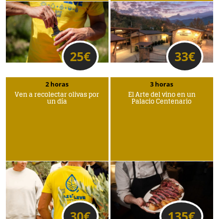
25
€
33
€
2 horas
3 horas
Ven a recolectar olivas por
El Arte del vino en un
un día
Palacio Centenario
30
€
135
€