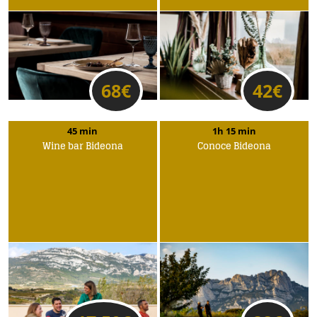
68
€
42
€
45 min
1h 15 min
Wine bar Bideona
Conoce Bideona