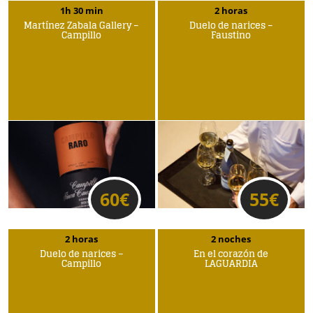
1h 30 min
2 horas
Martínez Zabala Gallery –
Duelo de narices –
Campillo
Faustino
60
€
55
€
2 horas
2 noches
Duelo de narices –
En el corazón de
Campillo
LAGUARDIA