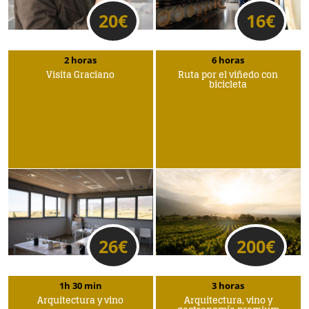
20
€
16
€
2 horas
6 horas
Visita Graciano
Ruta por el viñedo con
bicicleta
26
€
200
€
1h 30 min
3 horas
Arquitectura y vino
Arquitectura, vino y