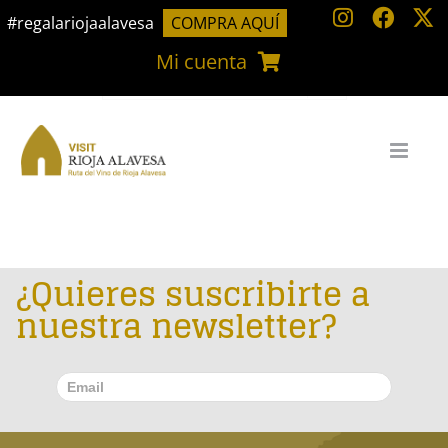
Saltar
#regalariojaalavesa
COMPRA AQUÍ
Ordena por
Precio
al
Mi cuenta
contenido
Mostrar
36 productos
¿Quieres suscribirte a
nuestra newsletter?