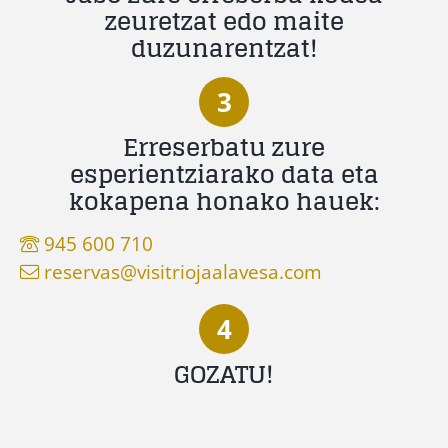
zeuretzat edo maite
duzunarentzat!
3
Erreserbatu zure
esperientziarako data eta
kokapena honako hauek:
945 600 710
reservas@visitriojaalavesa.com
4
GOZATU!