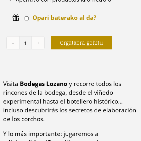
Opari baterako al da?
Orgatxora gehitu
El
juego
de
los
Visita
Bodegas Lozano
y recorre todos los
aromas
rincones de la bodega, desde el viñedo
(niños)
experimental hasta el botellero histórico…
kantitatea
incluso descubrirás los secretos de elaboración
de los corchos.
Y lo más importante: jugaremos a