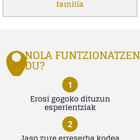
familia
NOLA FUNTZIONATZE
DU?
1
Erosi gogoko dituzun
esperientziak
2
Jaso zure erreserba kodea