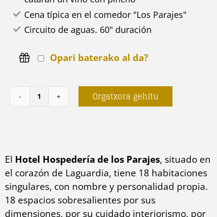
Cena típica en el comedor "Los Parajes"
Circuito de aguas. 60" duración
Opari baterako al da?
Orgatxora gehitu
Los
Parajes,
cautiva
tus
El
Hotel Hospedería de los Parajes
, situado en
sentidos
el corazón de Laguardia, tiene 18 habitaciones
(festivos)
singulares, con nombre y personalidad propia.
kantitatea
18 espacios sobresalientes por sus
dimensiones, por su cuidado interiorismo, por