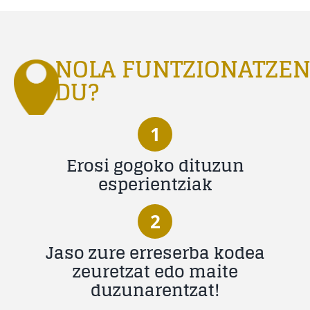
NOLA FUNTZIONATZE
DU?
1
Erosi gogoko dituzun
esperientziak
2
Jaso zure erreserba kodea
zeuretzat edo maite
duzunarentzat!