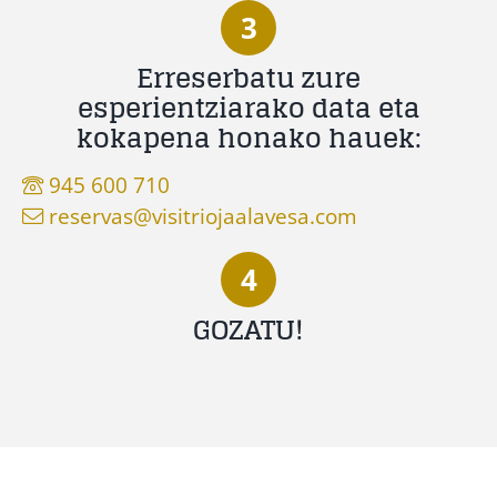
3
Erreserbatu zure
esperientziarako data eta
kokapena honako hauek:
945 600 710
reservas@visitriojaalavesa.com
4
GOZATU!