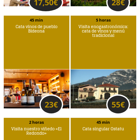
17,50
€
28
€
45 min
5 horas
Cata vinos de pueblo
Visita enogastronómica:
Bideona
cata de vinos y menú
tradicional
23
€
55
€
2 horas
45 min
Visita nuestro viñedo «El
Cata singular Ostatu
Redondo»