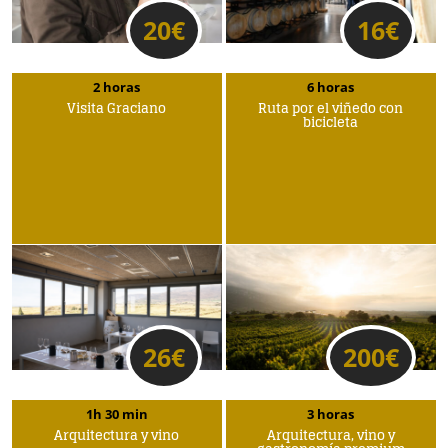
20
€
16
€
2 horas
6 horas
Visita Graciano
Ruta por el viñedo con
bicicleta
26
€
200
€
1h 30 min
3 horas
Arquitectura y vino
Arquitectura, vino y