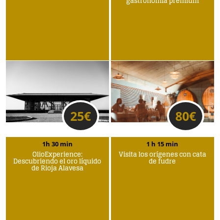
gastronomía premium
25
€
80
€
1h 30 min
1 h 15 min
OlioExperience:
Visita los orígenes con cata
Descubriendo el oro líquido
de fudre
de Rioja Alavesa