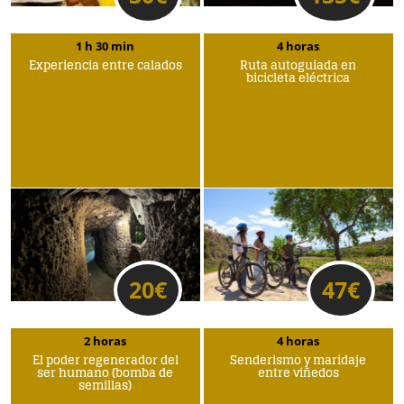
1 h 30 min
4 horas
Experiencia entre calados
Ruta autoguiada en
bicicleta eléctrica
20
€
47
€
2 horas
4 horas
El poder regenerador del
Senderismo y maridaje
ser humano (bomba de
entre viñedos
semillas)