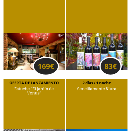
169
€
83
€
OFERTA DE LANZAMIENTO
2 días / 1 noche
Estuche “El jardín de
Sencillamente Viura
Venus”