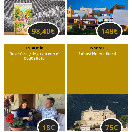
98,40
€
148
€
1h 30 min
6 horas
Descubre y degusta con el
Labastida medieval
bodeguero
18
€
75
€