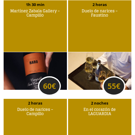
1h 30 min
2 horas
Martínez Zabala Gallery –
Duelo de narices –
Campillo
Faustino
60
€
55
€
2 horas
2 noches
Duelo de narices –
En el corazón de
Campillo
LAGUARDIA