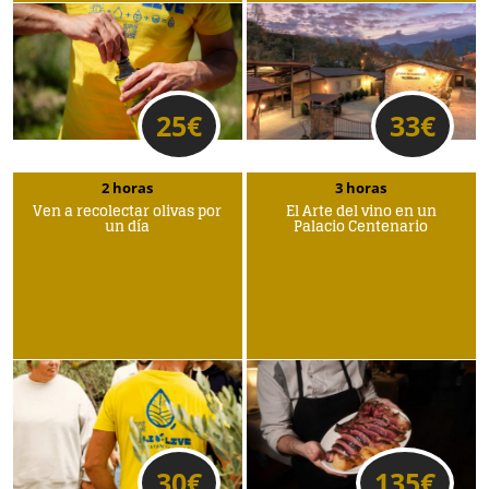
25
€
33
€
2 horas
3 horas
Ven a recolectar olivas por
El Arte del vino en un
un día
Palacio Centenario
30
€
135
€