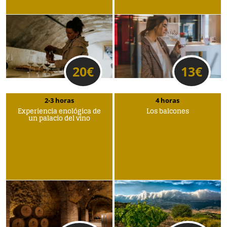
20
€
13
€
2-3 horas
4 horas
Experiencia enológica de
Los balcones
un palacio del vino