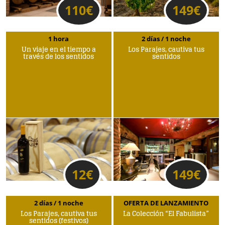
110
€
149
€
1 hora
2 días / 1 noche
Un viaje en el tiempo a
Los Parajes, cautiva tus
través de los sentidos
sentidos
12
€
149
€
2 días / 1 noche
OFERTA DE LANZAMIENTO
Los Parajes, cautiva tus
La Colección “El Fabulista”
sentidos (festivos)