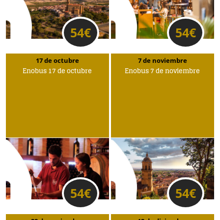
54
€
54
€
17 de octubre
7 de noviembre
Enobus 17 de octubre
Enobus 7 de noviembre
54
€
54
€