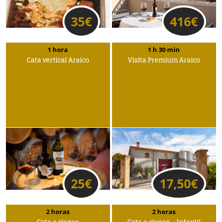
35
€
416
€
1 hora
1 h 30 min
Cata vertical Araico
Visita Premium Araico
25
€
17,50
€
2 horas
2 horas