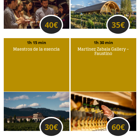
40
€
35
€
1h 15 min
1h 30 min
Maestros de la esencia
Martínez Zabala Gallery –
Faustino
30
€
60
€