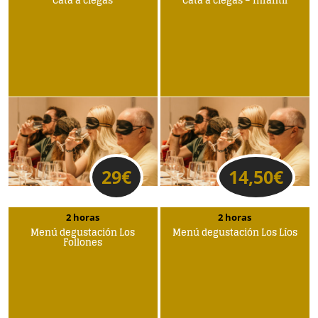
Cata a ciegas
Cata a ciegas – Infantil
29
€
14,50
€
2 horas
2 horas
Menú degustación Los
Menú degustación Los Líos
Follones