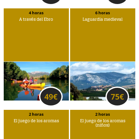
4 horas
6 horas
A través del Ebro
Laguardia medieval
49
€
75
€
2 horas
2 horas
El juego de los aromas
El juego de los aromas
(niños)