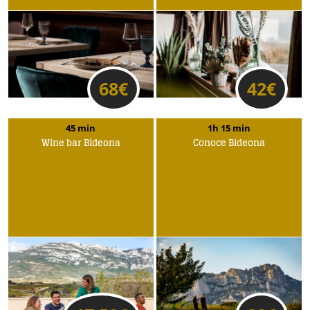
68
€
42
€
45 min
1h 15 min
Wine bar Bideona
Conoce Bideona