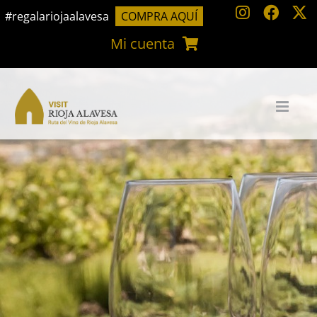
Saltar
#regalariojaalavesa
COMPRA AQUÍ
al
Mi cuenta
contenido