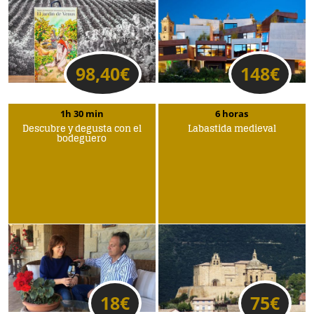
98,40
€
148
€
1h 30 min
6 horas
Descubre y degusta con el
Labastida medieval
bodeguero
18
€
75
€