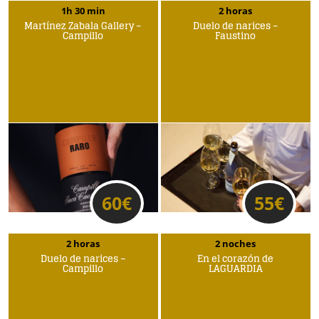
1h 30 min
2 horas
Martínez Zabala Gallery –
Duelo de narices –
Campillo
Faustino
60
€
55
€
2 horas
2 noches
Duelo de narices –
En el corazón de
Campillo
LAGUARDIA