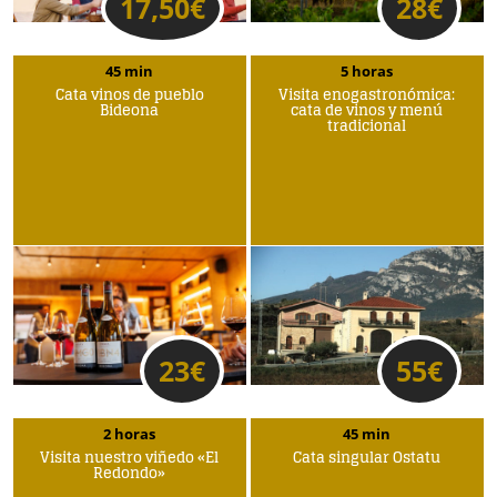
17,50
€
28
€
45 min
5 horas
Cata vinos de pueblo
Visita enogastronómica:
Bideona
cata de vinos y menú
tradicional
23
€
55
€
2 horas
45 min
Visita nuestro viñedo «El
Cata singular Ostatu
Redondo»