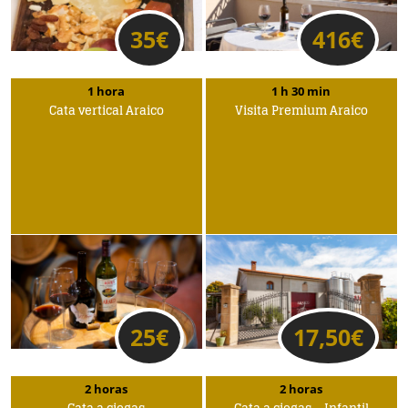
35
€
416
€
1 hora
1 h 30 min
Cata vertical Araico
Visita Premium Araico
25
€
17,50
€
2 horas
2 horas