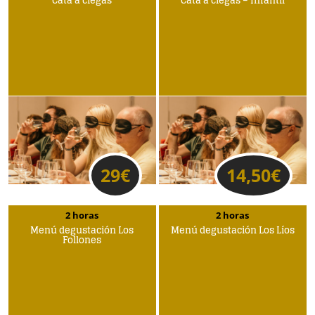
Cata a ciegas
Cata a ciegas – Infantil
29
€
14,50
€
2 horas
2 horas
Menú degustación Los
Menú degustación Los Líos
Follones