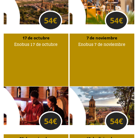
54
€
54
€
17 de octubre
7 de noviembre
Enobus 17 de octubre
Enobus 7 de noviembre
54
€
54
€