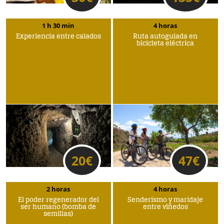
1 h 30 min
4 horas
Experiencia entre calados
Ruta autoguiada en
bicicleta eléctrica
20
€
47
€
2 horas
4 horas
El poder regenerador del
Senderismo y maridaje
ser humano (bomba de
entre viñedos
semillas)