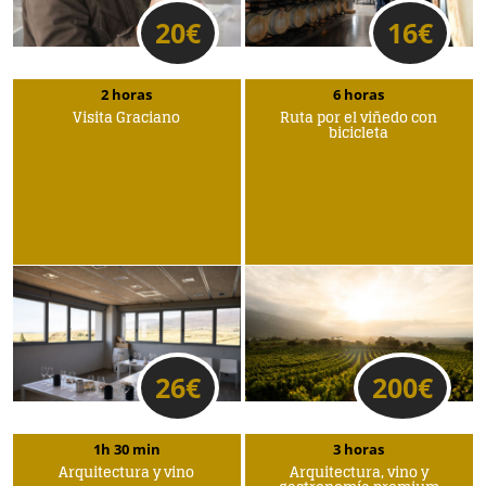
20
€
16
€
2 horas
6 horas
Visita Graciano
Ruta por el viñedo con
bicicleta
26
€
200
€
1h 30 min
3 horas
Arquitectura y vino
Arquitectura, vino y