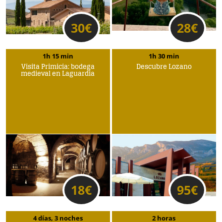
30
€
28
€
1h 15 min
1h 30 min
Visita Primicia: bodega
Descubre Lozano
medieval en Laguardia
18
€
95
€
4 días, 3 noches
2 horas