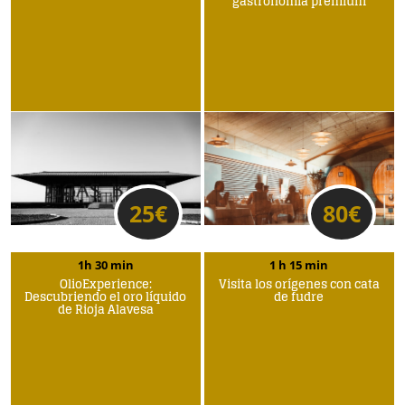
gastronomía premium
25
€
80
€
1h 30 min
1 h 15 min
OlioExperience:
Visita los orígenes con cata
Descubriendo el oro líquido
de fudre
de Rioja Alavesa