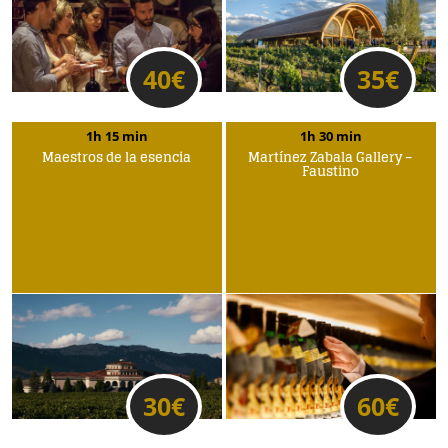
40
€
35
€
1h 15 min
1h 30 min
Maestros de la esencia
Martínez Zabala Gallery –
Faustino
30
€
60
€