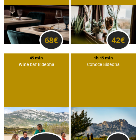
68
€
42
€
45 min
1h 15 min
Wine bar Bideona
Conoce Bideona