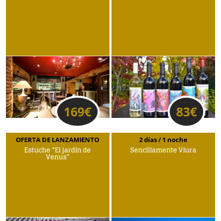
169
€
83
€
OFERTA DE LANZAMIENTO
2 días / 1 noche
Estuche “El jardín de
Sencillamente Viura
Venus”