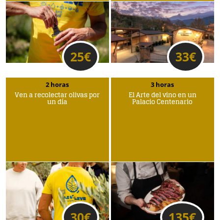
25
€
33
€
2 horas
3 horas
Ven a recolectar olivas por
El Arte del vino en un
un día
Palacio Centenario
30
€
135
€