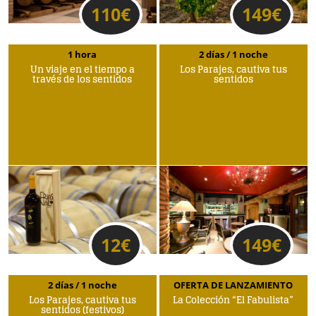
110
€
149
€
1 hora
2 días / 1 noche
Un viaje en el tiempo a
Los Parajes, cautiva tus
través de los sentidos
sentidos
12
€
149
€
2 días / 1 noche
OFERTA DE LANZAMIENTO
Los Parajes, cautiva tus
La Colección “El Fabulista”
sentidos (festivos)