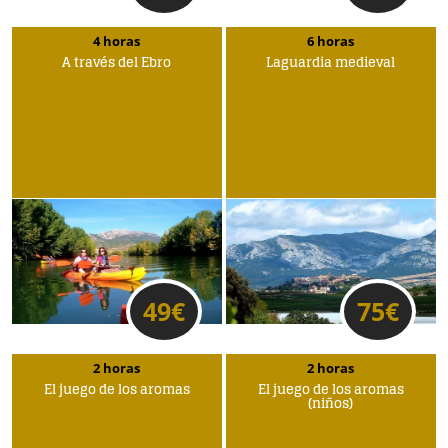
4 horas
6 horas
A través del Ebro
Laguardia medieval
49
€
75
€
2 horas
2 horas
El juego de los aromas
El juego de los aromas
(niños)