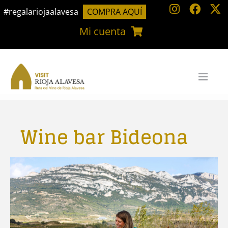
Saltar
#regalariojaalavesa
COMPRA AQUÍ
al
Mi cuenta
contenido
Wine bar Bideona