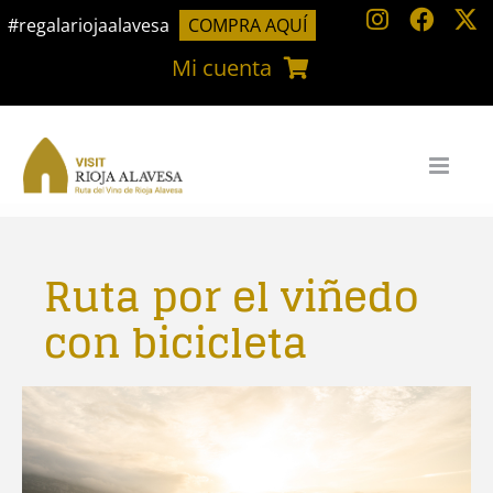
Saltar
#regalariojaalavesa
COMPRA AQUÍ
al
Mi cuenta
contenido
Ruta por el viñedo
con bicicleta