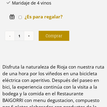
Maridaje de 4 vinos
¿Es para regalar?
Comprar
Ruta
por
el
viñedo
Disfruta la naturaleza de Rioja con nuestra ruta
con
de una hora por los viñedos en una bicicleta
bicicleta
eléctrica con aperitivo. Después del paseo en
cantidad
bici, la experiencia continúa con la visita a la
bodega y la comida en el Restaurante
BAIGORRI con menu degustacion, compuesto
por 6 platos elaborados con productos de la