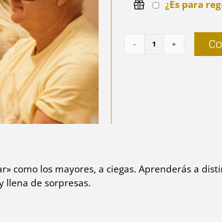
¿Es para reg
Co
Cata
a
ciegas
-
Infantil
cantidad
ar» como los mayores, a ciegas. Aprenderás a disti
y llena de sorpresas.