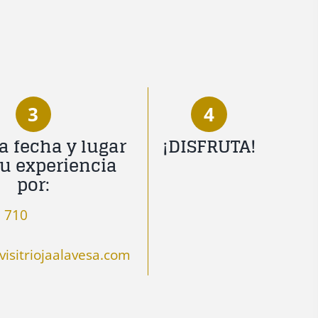
3
4
a fecha y lugar
¡DISFRUTA!
tu experiencia
por:
 710
isitriojaalavesa.com