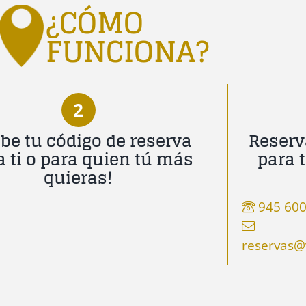
¿CÓMO
FUNCIONA?
2
be tu código de reserva
Reserv
a ti o para quien tú más
para 
quieras!
945 600
reservas@v