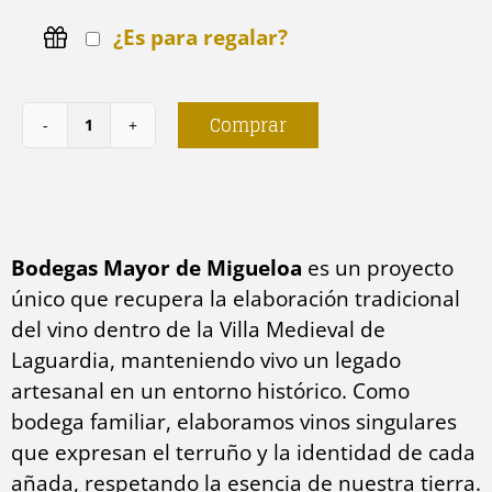
¿Es para regalar?
Comprar
Degustación
5
Vinos
+
Bodegas Mayor de Migueloa
es un proyecto
Tabla
único que recupera la elaboración tradicional
de
del vino dentro de la Villa Medieval de
Quesos
Laguardia, manteniendo vivo un legado
cantidad
artesanal en un entorno histórico. Como
bodega familiar, elaboramos vinos singulares
que expresan el terruño y la identidad de cada
añada, respetando la esencia de nuestra tierra.