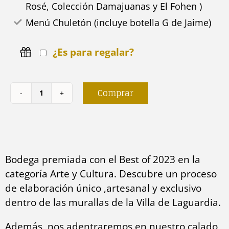
Rosé, Colección Damajuanas y El Fohen )
Menú Chuletón (incluye botella G de Jaime)
¿Es para regalar?
Comprar
El
Arte
del
vino
Bodega premiada con el Best of 2023 en la
en
categoría Arte y Cultura. Descubre un proceso
un
de elaboración único ,artesanal y exclusivo
Palacio
dentro de las murallas de la Villa de Laguardia.
Centenario
cantidad
Además, nos adentraremos en nuestro calado